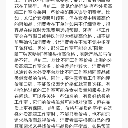
上。了解这些价格构成要素，能让消费者明白钱
花在了哪里。 ## 二、常见价格陷阱 有些外卖高
端工作室会采用一些价格陷阱来误导消费者。比
如，以低价套餐吸引顾客，但在套餐中暗藏高价
的附加品，消费者在下单时如果不仔细查看，很
容易在结账时发现费用远超预期。还有一些工作
室会在节假日或特殊时期大幅提高价格，却不提
前明确告知消费者，让消费者在不知不觉中多花
了冤枉钱。另外，部分工作室可能会以“限量
版”“独家秘制”等噱头抬高价格，实际产品却与价
格不符。 ## 三、对比不同工作室价格 上海的外
卖高端工作室众多，价格差异也较大。消费者可
以通过各大外卖平台对比不同工作室相同菜品或
类似套餐的价格。同时，要注意查看工作室的评
价和口碑，不能仅仅因为价格低就盲目选择。有
些价格过低的工作室可能在食材质量和服务上存
在问题。可以多关注一些知名的、有良好信誉的
工作室，它们的价格虽然可能相对较高，但在品
质上更有保障。 ## 四、价格与品质的平衡 在选
择外卖高端工作室时，不能只看价格，也不能只
追求品质而忽视价格。消费者需要根据自己的预
算和需求来寻找价格与品质的平衡点。如果预算